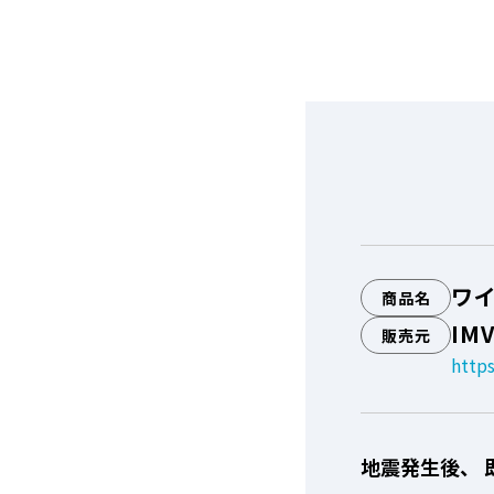
ワイ
商品名
IM
販売元
http
地震発生後、