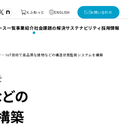
えふねっと
ENGLISH
お問い合わせ
ース一覧
事業紹介
社会課題の解決
サステナビリティ
採用情報
リー
IoT技術で高品質な建物などの構造状態監視システムを構築
を
などの
構築