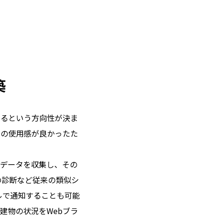
築
するという方向性が決ま
イの使用感が良かったた
のデータを収集し、その
の診断など従来の類似シ
ルで通知することも可能
の建物の状況をWebブラ