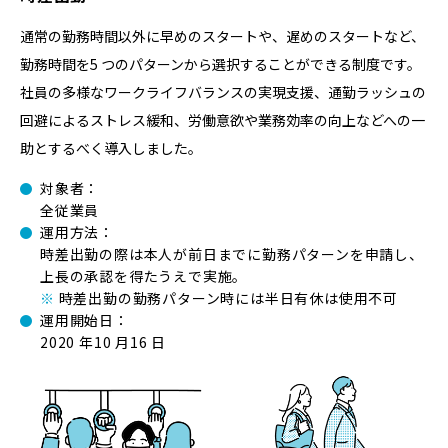
通常の勤務時間以外に早めのスタートや、遅めのスタートなど、
勤務時間を5 つのパターンから選択することができる制度です。
社員の多様なワークライフバランスの実現⽀援、通勤ラッシュの
回避によるストレス緩和、労働意欲や業務効率の向上などへの⼀
助とするべく導⼊しました。
対象者：
全従業員
運⽤⽅法：
時差出勤の際は本⼈が前⽇までに勤務パターンを申請し、
上⻑の承認を得たうえで実施。
※
時差出勤の勤務パターン時には半⽇有休は使⽤不可
運⽤開始⽇：
2020 年10 ⽉16 ⽇