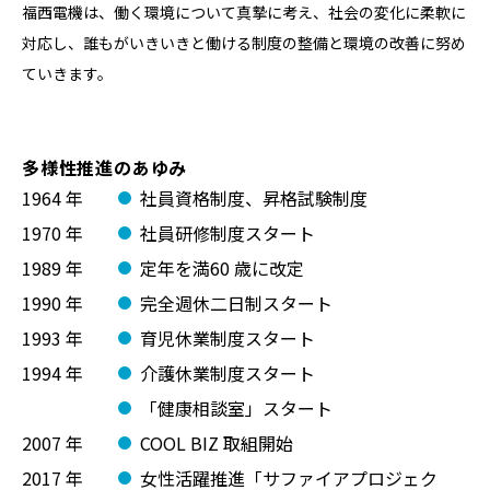
福⻄電機は、働く環境について真摯に考え、社会の変化に柔軟に
対応し、誰もがいきいきと働ける制度の整備と環境の改善に努め
ていきます。
多様性推進のあゆみ
1964 年
社員資格制度、昇格試験制度
1970 年
社員研修制度スタート
1989 年
定年を満60 歳に改定
1990 年
完全週休⼆⽇制スタート
1993 年
育児休業制度スタート
1994 年
介護休業制度スタート
「健康相談室」スタート
2007 年
COOL BIZ 取組開始
2017 年
⼥性活躍推進「サファイアプロジェク