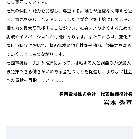
にも賛同しています。
社員の個性と能⼒を受容し、尊重する。誰もが遠慮なく考えを述
べ、意⾒を交わし合える。こうした企業⽂化を⼟壌にしてこそ、
個の⼒を最⼤限発揮することができ、社会をよりよくするための
挑戦やイノベーションが可能になります。またこれらは、変化の
激しい時代において、福⻄電機の独⾃性を形作り、競争⼒を⾼め
ていくことにもつながります。
福⻄電機は、DEI の推進によって、挑戦する⼈と組織の⼒が最⼤
限発揮できる働きがいのある会社づくりを促進し、よりよい社会
への貢献を⽬指していきます。
福西電機株式会社 代表取締役社長
岩本 秀宣