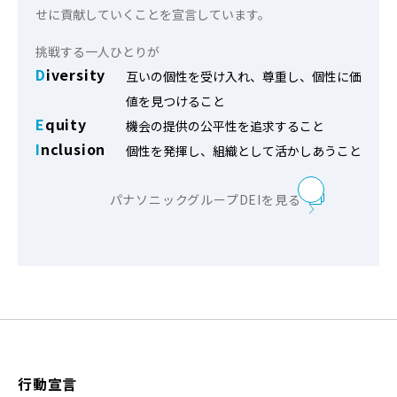
せに貢献していくことを宣⾔しています。
挑戦する⼀⼈ひとりが
D
iversity
互いの個性を受け⼊れ、尊重し、個性に価
値を⾒つけること
E
quity
機会の提供の公平性を追求すること
I
nclusion
個性を発揮し、組織として活かしあうこと
パナソニックグループDEIを見る
⾏動宣⾔