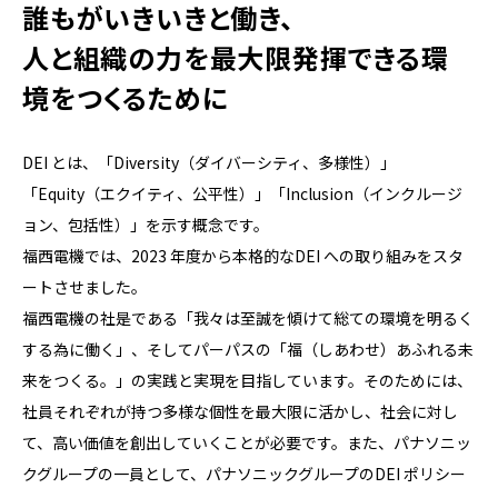
誰もがいきいきと働き、
⼈と組織の⼒を最⼤限発揮できる環
境をつくるために
DEI とは、「Diversity（ダイバーシティ、多様性）」
「Equity（エクイティ、公平性）」「Inclusion（インクルージ
ョン、包括性）」を⽰す概念です。
福⻄電機では、2023 年度から本格的なDEI への取り組みをスタ
ートさせました。
福⻄電機の社是である「我々は⾄誠を傾けて総ての環境を明るく
する為に働く」、そしてパーパスの「福（しあわせ）あふれる未
来をつくる。」の実践と実現を⽬指しています。そのためには、
社員それぞれが持つ多様な個性を最⼤限に活かし、社会に対し
て、⾼い価値を創出していくことが必要です。また、パナソニッ
クグループの⼀員として、パナソニックグループのDEI ポリシー